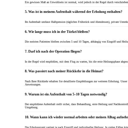
Ein gewisses Maß an Unwohlsein ist normal, wird jedoch in der Regel durch verschrieben
5. Was ist in meinem Aufenthalt während der Erholung enthalten?
Ihr Aufenthalt umfasst Halbpension (tägliches Frühstück und Abendessen), private Unterku
6. Wie lange muss ich in der Türkei bleiben?
Die meisten Patienten bleiben zwischen 5 und 10 Tagen, abhängig von Eingriff und Heilun
7. Darf ich nach der Operation fliegen?
In der Regel wird empfohlen, mit dem Flug zu warten, bis die erste Heilungsphase abgesch
8. Was passiert nach meiner Rückkehr in die Heimat?
Nach Ihrer Rückkehr erhalten Sie detaillierte Empfehlungen zur weiteren Erholung. Unser
Anweisungen.
9. Warum ist ein Aufenthalt von 5–10 Tagen notwendig?
Der empfohlene Aufenthalt stellt sicher, dass Behandlung, erste Heilung und Nachkontro
Umgebung.
10. Wann kann ich wieder normal arbeiten oder meinen Alltag aufne
Die Erholungszeit variiert je nach Eingriff und individueller Heilung. In vielen Fällen 