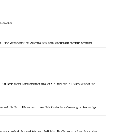
n Umgebung.
. Eine Verlängerung des Aufenthalts ist nach Möglichkeit ebenfalls verfügbar.
n. Auf Basis dieser Einschätzungen erhalten Sie individuelle Rückmeldungen und
n und gibt Ihrem Körper ausreichend Zeit für die frühe Genesung in einer ruhigen
it meist nach ein bis zwei Wochen möglich ist. Ihr Chirurg gibt Ihnen hierzu eine