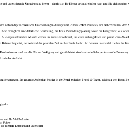
nte und unterstützende Umgebung zu bieten – damit sich Ihr Körper optimal erholen kann und Sie sich rundum 
erden notwendige medizinische Untersuchungen durchgeführt, einschließlich Bluttests, um sicherzustellen, dass S
Diese ermöglicht eine detaillierte Beurteilung, die finale Behandlungsplanung sowie die Gelegenheit, alle offe
. Alle organisatorischen Abläufe werden im Voraus koordiniert, um einen reibungslosen und pünktlichen Ablauf
treuer begleitet, der während der gesamten Zeit an Ihrer Seite bleibt. Ihr Betreuer unterstützt Sie bei der Ko
s Krankenhauses rund um die Uhr zur Verfügung und gewährleistet eine kontinuierliche professionelle Betreuun
izinischer Aufsicht.
ng fortzusetzen. Ihr gesamter Aufenthalt beträgt in der Regel zwischen 5 und 10 Tagen, abhängig von Ihrem 
gspaket.
ung und Ihr Wohlbefinden
en Fahrer
 die mentale Entspannung unterstützt