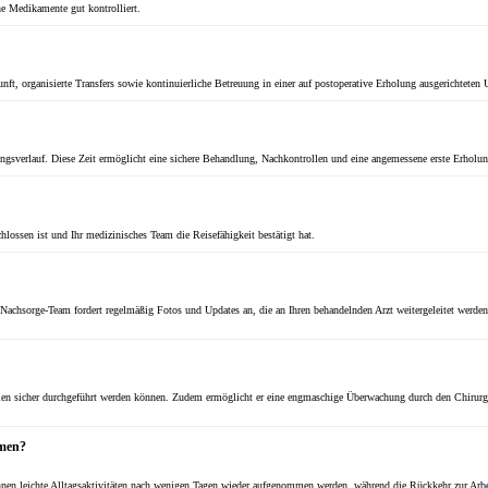
e Medikamente gut kontrolliert.
nft, organisierte Transfers sowie kontinuierliche Betreuung in einer auf postoperative Erholung ausgerichtete
gsverlauf. Diese Zeit ermöglicht eine sichere Behandlung, Nachkontrollen und eine angemessene erste Erholung
lossen ist und Ihr medizinisches Team die Reisefähigkeit bestätigt hat.
 Nachsorge-Team fordert regelmäßig Fotos und Updates an, die an Ihren behandelnden Arzt weitergeleitet werde
llen sicher durchgeführt werden können. Zudem ermöglicht er eine engmaschige Überwachung durch den Chirurge
hmen?
können leichte Alltagsaktivitäten nach wenigen Tagen wieder aufgenommen werden, während die Rückkehr zur Arbe