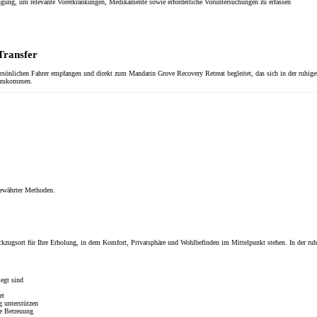
ügung, um relevante Vorerkrankungen, Medikamente sowie erforderliche Voruntersuchungen zu erfassen
Transfer
sönlichen Fahrer empfangen und direkt zum Mandarin Grove Recovery Retreat begleitet, das sich in der ruhigen 
anzukommen.
bewährter Methoden.
Rückzugsort für Ihre Erholung, in dem Komfort, Privatsphäre und Wohlbefinden im Mittelpunkt stehen. In der ru
egt sind
et
g unterstützen
he Betreuung