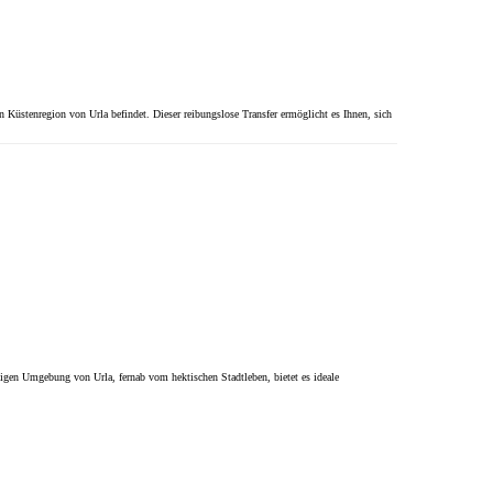
Küstenregion von Urla befindet. Dieser reibungslose Transfer ermöglicht es Ihnen, sich
higen Umgebung von Urla, fernab vom hektischen Stadtleben, bietet es ideale