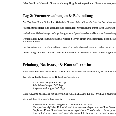
Jedes Detail im Mandarin Grove wurde sorgfältig darauf abgestimmt, Ihnen eine entspan
Tag 2: Voruntersuchungen & Behandlung
Am Tag Ihres Eingriffs hat Ihre Sicherheit für uns höchste Priorität. Vor der Operation w
Anschließend erfolgt eine abschließende persönliche Untersuchung durch Ihren Chirurgen. 
Nach diesen Vorbereitungen erfolgt Ihre geplante Operation oder medizinische Behandlung
Während Ihres Krankenhausaufenthalts werden Sie von einem zweisprachigen, persönlichen Be
und wohl fühlen.
Für Patienten, die eine Übernachtung benötigen, steht das medizinische Fachpersonal de
Je nach Eingriff bleiben Sie ein oder zwei Nächte im Krankenhaus unter vollständiger med
Erholung, Nachsorge & Kontrolltermine
Nach Ihrem Krankenhausaufenthalt kehren Sie ins Mandarin Grove zurück, um Ihre Erholu
Typische Aufenthaltsdauern für Behandlungspakete sind:
Ästhetische Eingriffe: 5–10 Tage
Zahnbehandlungen: 5–7 Tage
Augenbehandlungen: 3–5 Tage
Diese Angaben entsprechen der empfohlenen Aufenthaltsdauer für das jeweilige Behandlun
Während Ihrer Genesungsphase profitieren Sie von:
Rund-um-die-Uhr Nachsorge durch unser erfahrenes Team
Halbpension (tägliches Frühstück und Abendessen), abgestimmt auf Ihre Genes
Geplanten Kontrollterminen, inklusive organisierter Transfers durch Ihren privat
Einer ruhigen, privaten Umgebung, die sowohl die körperliche Heilung als auch