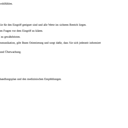
wohlfühlen.
ie für den Eingriff geeignet sind und alle Werte im sicheren Bereich liegen.
nen Fragen vor dem Eingriff zu klären.
 zu gewährleisten.
mmunikation, gibt Ihnen Orientierung und sorgt dafür, dass Sie sich jederzeit informiert
g und Überwachung.
Behandlungsplan und den medizinischen Empfehlungen.