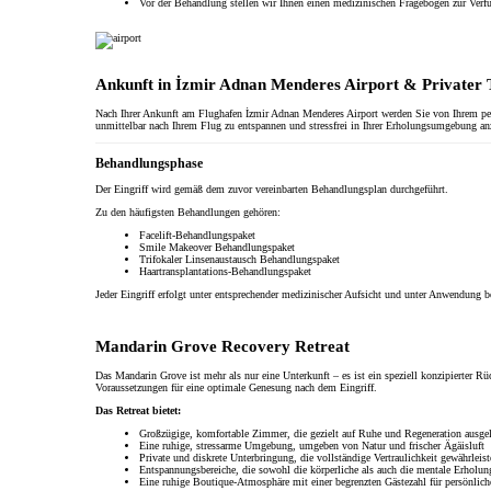
Vor der Behandlung stellen wir Ihnen einen medizinischen Fragebogen zur Verf
Ankunft in
İzmir Adnan Menderes Airport
& Privater 
Nach Ihrer Ankunft am Flughafen
İzmir Adnan Menderes Airport
werden Sie von Ihrem per
unmittelbar nach Ihrem Flug zu entspannen und stressfrei in Ihrer Erholungsumgebung 
Behandlungsphase
Der Eingriff wird gemäß dem zuvor vereinbarten Behandlungsplan durchgeführt.
Zu den häufigsten Behandlungen gehören:
Facelift-Behandlungspaket
Smile Makeover Behandlungspaket
Trifokaler Linsenaustausch Behandlungspaket
Haartransplantations-Behandlungspaket
Jeder Eingriff erfolgt unter entsprechender medizinischer Aufsicht und unter Anwendung 
Mandarin Grove Recovery Retreat
Das Mandarin Grove ist mehr als nur eine Unterkunft – es ist ein speziell konzipierter 
Voraussetzungen für eine optimale Genesung nach dem Eingriff.
Das Retreat bietet:
Großzügige, komfortable Zimmer, die gezielt auf Ruhe und Regeneration ausgel
Eine ruhige, stressarme Umgebung, umgeben von Natur und frischer Ägäisluft
Private und diskrete Unterbringung, die vollständige Vertraulichkeit gewährleist
Entspannungsbereiche, die sowohl die körperliche als auch die mentale Erholun
Eine ruhige Boutique-Atmosphäre mit einer begrenzten Gästezahl für persönlic