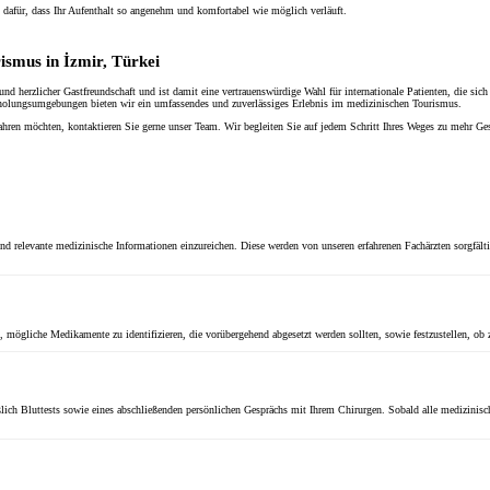
t dafür, dass Ihr Aufenthalt so angenehm und komfortabel wie möglich verläuft.
ismus in İzmir, Türkei
nd herzlicher Gastfreundschaft und ist damit eine vertrauenswürdige Wahl für internationale Patienten, die si
Erholungsumgebungen bieten wir ein umfassendes und zuverlässiges Erlebnis im medizinischen Tourismus.
ren möchten, kontaktieren Sie gerne unser Team. Wir begleiten Sie auf jedem Schritt Ihres Weges zu mehr G
nd relevante medizinische Informationen einzureichen. Diese werden von unseren erfahrenen Fachärzten sorgfälti
i, mögliche Medikamente zu identifizieren, die vorübergehend abgesetzt werden sollten, sowie festzustellen, ob
h Bluttests sowie eines abschließenden persönlichen Gesprächs mit Ihrem Chirurgen. Sobald alle medizinischen 