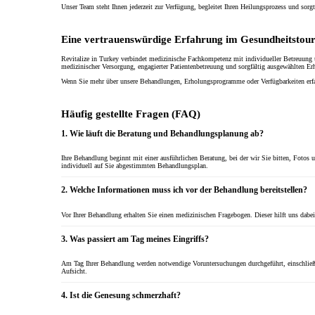
Unser Team steht Ihnen jederzeit zur Verfügung, begleitet Ihren Heilungsprozess und sorg
Eine vertrauenswürdige Erfahrung im Gesundheitstour
Revitalize in Turkey verbindet medizinische Fachkompetenz mit individueller Betreuung u
medizinischer Versorgung, engagierter Patientenbetreuung und sorgfältig ausgewählten 
Wenn Sie mehr über unsere Behandlungen, Erholungsprogramme oder Verfügbarkeiten erfah
Häufig gestellte Fragen (FAQ)
1. Wie läuft die Beratung und Behandlungsplanung ab?
Ihre Behandlung beginnt mit einer ausführlichen Beratung, bei der wir Sie bitten, Fotos u
individuell auf Sie abgestimmten Behandlungsplan.
2. Welche Informationen muss ich vor der Behandlung bereitstellen?
Vor Ihrer Behandlung erhalten Sie einen medizinischen Fragebogen. Dieser hilft uns dabe
3. Was passiert am Tag meines Eingriffs?
Am Tag Ihrer Behandlung werden notwendige Voruntersuchungen durchgeführt, einschließlic
Aufsicht.
4. Ist die Genesung schmerzhaft?