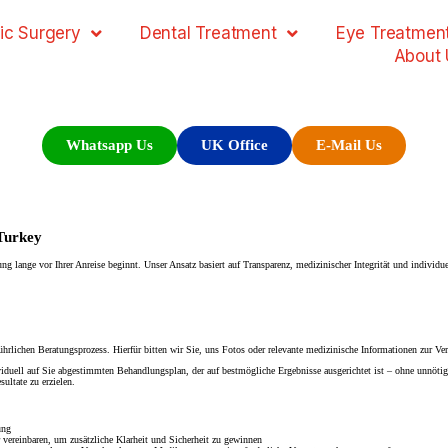
ic Surgery
Dental Treatment
Eye Treatmen
About 
Whatsapp Us
UK Office
E-Mail Us
 Turkey
ng lange vor Ihrer Anreise beginnt. Unser Ansatz basiert auf Transparenz, medizinischer Integrität und individue
ichen Beratungsprozess. Hierfür bitten wir Sie, uns Fotos oder relevante medizinische Informationen zur Verfü
iduell auf Sie abgestimmten Behandlungsplan, der auf bestmögliche Ergebnisse ausgerichtet ist – ohne unnötige
ultate zu erzielen.
ung
vereinbaren, um zusätzliche Klarheit und Sicherheit zu gewinnen