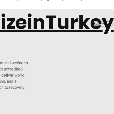
lizeinTurkey
ism and wellness
th accredited
 deliver world-
ans, and a
n to recovery.