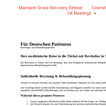
Mandarin Grove Recovery Retreat
Cosmet
UK Meetings
Für Deutschen Patienten
Buchungs- und Behandlungsprozess
Ihre medizinische Reise in die Türkei mit Revitalize in
Bei Revitalize in Turkey sind wir überzeugt, dass eine erfolgreiche medizinische Behandlu
abgestimmten Behandlungsplan erhält.
Individuelle Beratung & Behandlungsplanung
Sobald Sie erstmals Kontakt mit unserem Team aufnehmen, beginnen wir mit einem ausführl
Auf Grundlage dieser professionellen Einschätzung und Diagnose erstellen wir einen indiv
empfehlen ausschließlich Behandlungen, die notwendig sind, um sichere und optimale Res
Während dieses gesamten Prozesses:
Unsere engagierten Mitarbeiter stehen Ihnen jederzeit für Ihre Fragen zur Verfüg
Auf Wunsch können Sie eine Videoberatung mit unserem medizinischen Berater 